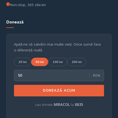
Non-stop, 365 zile/an
Donează
Ajută-ne să salvăm mai multe vieți. Orice sumă face
o diferență reală.
20 lei
50 lei
100 lei
200 lei
RON
DONEAZĂ ACUM
sau trimite
MIRACOL
la
8835