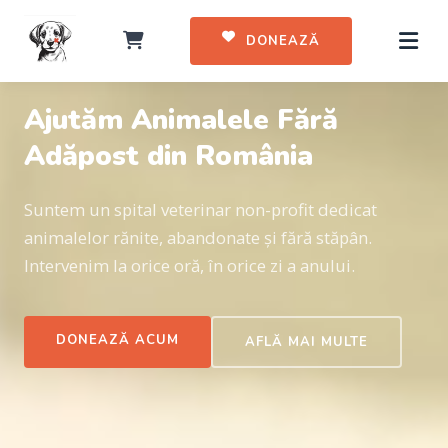
DONEAZĂ
365 ZILE PE AN, NON-STOP
Ajutăm Animalele Fără
Adăpost din România
Suntem un spital veterinar non-profit dedicat
animalelor rănite, abandonate și fără stăpân.
Intervenim la orice oră, în orice zi a anului.
DONEAZĂ ACUM
AFLĂ MAI MULTE