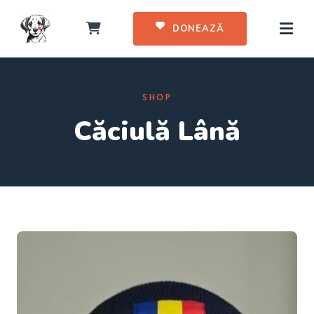
DONEAZĂ
SHOP
Căciulă Lână