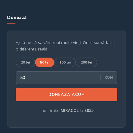
Donează
Ajută-ne să salvăm mai multe vieți. Orice sumă face
o diferență reală.
20 lei
50 lei
100 lei
200 lei
RON
DONEAZĂ ACUM
sau trimite
MIRACOL
la
8835